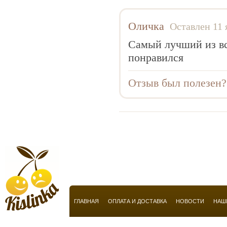
Anucci
Arabian Oud
Оличка
Оставлен 11 
Aramis
Самый лучший из вс
Armaf
понравился
Armand Basi
Отзыв был полезен
Armani
Atelier Flou
Automobili Lamborghini
Azzaro
Baldessarini
Baldinini
Balmain
Balossa
ГЛАВНАЯ
ОПЛАТА И ДОСТАВКА
НОВОСТИ
НАШ
Banana Republic