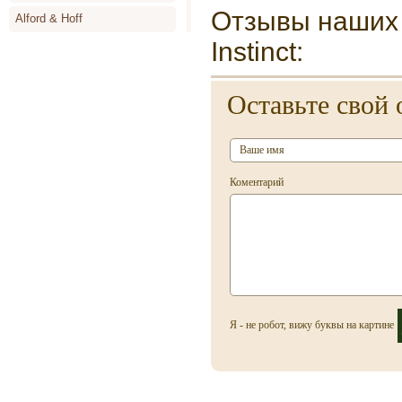
Отзывы наших 
Alford & Hoff
Instinct:
Alyson Oldoini
Alyssa Ashley
Оставьте свой 
Amouage
Angel Schlesser
Animale
Коментарий
Annayake
Anne de Cassignac
Annik Goutal
Antonia`s Flowers
Antonio Banderas
Я - не робот, вижу буквы на картине
Antonio Miro
Antonio Puig