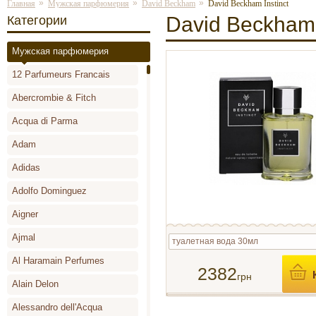
»
»
»
Главная
Мужская парфюмерия
David Beckham
David Beckham Instinct
David Beckham 
Категории
Мужская парфюмерия
12 Parfumeurs Francais
Abercrombie & Fitch
Acqua di Parma
Adam
Adidas
Adolfo Dominguez
Aigner
Ajmal
туалетная вода 30мл
Al Haramain Perfumes
2382
грн
Alain Delon
Alessandro dell'Acqua