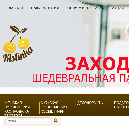
ГЛАВНАЯ
НАША ИСТОРИЯ
ОПЛАТА И ДОСТАВКА
АКЦИИ
ЖЕНСКАЯ
МУЖСКАЯ
ДЕЗОДОРАНТЫ
ПОДАР
ПАРФЮМЕРИЯ
ПАРФЮМЕРИЯ
НАБОР
РАСПРОДАЖА
КОСМЕТИЧКИ
ТЕСТЕРОВ