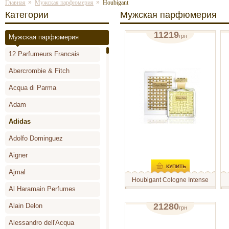
»
»
Главная
Мужская парфюмерия
Houbigant
Категории
Мужская парфюмерия
11219
грн
Мужская парфюмерия
парфюмированная вода 100мл
т
12 Parfumeurs Francais
отзывов: 0
Abercrombie & Fitch
Acqua di Parma
Adam
Adidas
Adolfo Dominguez
Aigner
КУПИТЬ
Ajmal
Houbigant Cologne Intense
Al Haramain Perfumes
Аромат Houbigant Cologne
В
Intense предназначен для
к
мужчин, он был выпущен в
H
21280
Alain Delon
грн
2015 году. Авторы хотели
о
одеколон (винтаж) 250мл
создать совершенно новый
м
Alessandro dell'Acqua
парфюм, но при этом он
п