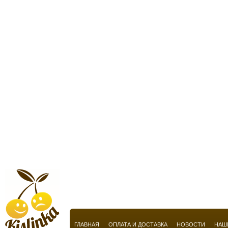
Estee Lauder
Etat Libre d`Orange
Etienne Aigner
Etro
Faconnable
Farina am Dom Koln
Fendi
Feraud
Ferrari
Florena
Floris
Fragonard
Fragrance World
ГЛАВНАЯ
ОПЛАТА И ДОСТАВКА
НОВОСТИ
НАШ
Franca Ferretti