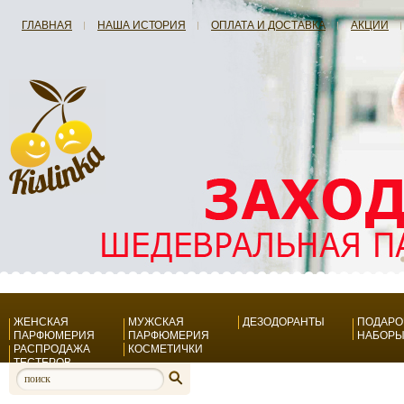
ГЛАВНАЯ
НАША ИСТОРИЯ
ОПЛАТА И ДОСТАВКА
АКЦИИ
ЖЕНСКАЯ
МУЖСКАЯ
ДЕЗОДОРАНТЫ
ПОДАР
ПАРФЮМЕРИЯ
ПАРФЮМЕРИЯ
НАБОР
РАСПРОДАЖА
КОСМЕТИЧКИ
ТЕСТЕРОВ