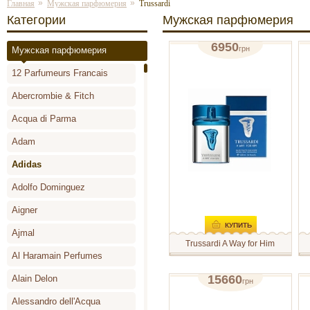
»
»
Главная
Мужская парфюмерия
Trussardi
Категории
Мужская парфюмерия
6950
грн
Мужская парфюмерия
туалетная вода 30мл
п
12 Parfumeurs Francais
отзывов: 1
Abercrombie & Fitch
Acqua di Parma
Adam
Adidas
Adolfo Dominguez
Aigner
КУПИТЬ
Ajmal
Trussardi A Way for Him
Al Haramain Perfumes
A Way for Him – парный
В
парфюм, составляющий с
A
ароматом A Way for Her
к
15660
Alain Delon
грн
серию «A Way» итальянского
у
туалетная вода (тестер) 100мл
б
бренда Trussardi,
п
Alessandro dell'Acqua
предназначенную для
Ш