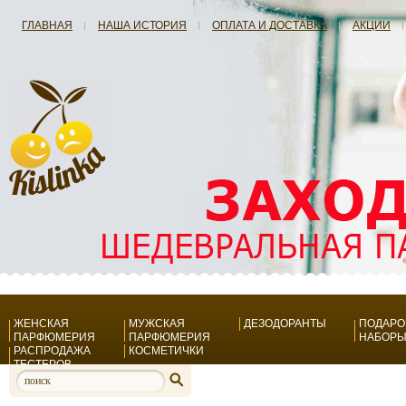
ГЛАВНАЯ
НАША ИСТОРИЯ
ОПЛАТА И ДОСТАВКА
АКЦИИ
ЖЕНСКАЯ
МУЖСКАЯ
ДЕЗОДОРАНТЫ
ПОДАР
ПАРФЮМЕРИЯ
ПАРФЮМЕРИЯ
НАБОР
РАСПРОДАЖА
КОСМЕТИЧКИ
ТЕСТЕРОВ