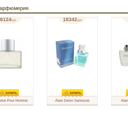
парфюмерия
6124
18342
грн
грн
ая вода 25мл
туалетная вода 100мл
туалетн
отзывов: 1
отзывов: 1
КУПИТЬ
КУПИТЬ
Delon Pour Homme
Alain Delon Samourai
Alai
on Pour Homme
В 1995 году парфюмер
Alain Del
з линии мужских
Christine Nagel создает для
туалетна
марки Alain Delon.
марки Alain Delon новый
особенны
ый в 1979 году, он
восточный аромат для
разрабо
ал бестселлером на
мужчин Samourai. Это аромат
французс
ном рынке.
для мужчин, принадлежащий к
компании 