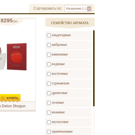
Сортировать по:
Названию (↓)
8295
грн
CЕМЕЙСТВО АРОМАТА
ая вода 100 мл
отзывов: 1
альдегидные
амбровые
ванильные
водяные
восточные
гурманские
древесные
КУПИТЬ
зеленые
n Delon Shogun
on - Shogun –
кожаные
я вода для
х мужчин,
мускусные
танная парфюмерами
кой торговой
ориентальные
Alain Delon в 2001