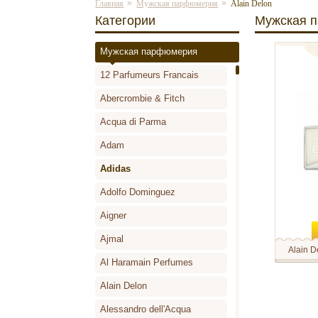
»
»
Главная
Мужская парфюмерия
Alain Delon
Категории
Мужская 
Мужская парфюмерия
туалетн
12 Parfumeurs Francais
Abercrombie & Fitch
Acqua di Parma
Adam
Adidas
Adolfo Dominguez
Aigner
Ajmal
Alain 
Al Haramain Perfumes
Alain Del
первый и
ароматов 
Alain Delon
Выпущенн
сразу ст
Alessandro dell'Acqua
парфюмер