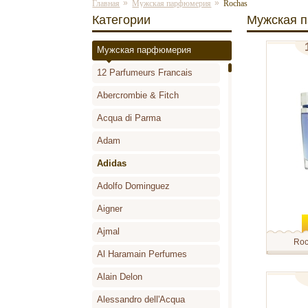
»
»
Главная
Мужская парфюмерия
Rochas
Категории
Мужская 
Мужская парфюмерия
туалетна
12 Parfumeurs Francais
Abercrombie & Fitch
Acqua di Parma
Adam
Adidas
Adolfo Dominguez
Aigner
Ajmal
Ro
Al Haramain Perfumes
Уникальн
стихии и 
существу
Alain Delon
к неизвед
туалетн
сильнее 
Alessandro dell'Acqua
Aquaman 