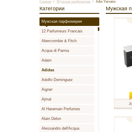
»
»
Главная
Мужская парфюмерия
John Varvatos
Категории
Мужская 
Мужская парфюмерия
туалетна
12 Parfumeurs Francais
Abercrombie & Fitch
Acqua di Parma
Adam
Adidas
Adolfo Dominguez
Aigner
Ajmal
J
Al Haramain Perfumes
Современ
древесно
создан д
Alain Delon
сильного
туалетн
выделяет
Alessandro dell'Acqua
силой сво