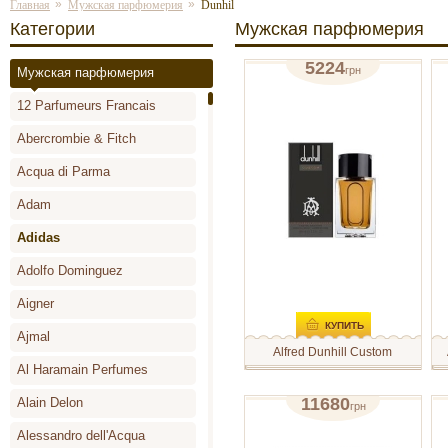
»
»
Главная
Мужская парфюмерия
Dunhil
Категории
Мужская парфюмерия
5224
грн
Мужская парфюмерия
туалетная вода (тестер) 100мл
т
12 Parfumeurs Francais
отзывов: 0
Abercrombie & Fitch
Acqua di Parma
Adam
Adidas
Adolfo Dominguez
Aigner
КУПИТЬ
Ajmal
Alfred Dunhill Custom
Al Haramain Perfumes
Модный дом Dunhill аромат
A
Custom- является
(
отражением мужественной
-
11680
Alain Delon
грн
элегантности, изысканности и
а
парфюмированная вода 135 мл
д
традиций люксового бренда.
т
Alessandro dell'Acqua
Аромат открывается
п