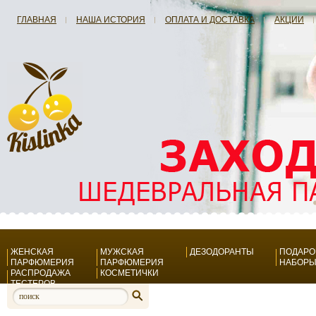
ГЛАВНАЯ
НАША ИСТОРИЯ
ОПЛАТА И ДОСТАВКА
АКЦИИ
ЖЕНСКАЯ
МУЖСКАЯ
ДЕЗОДОРАНТЫ
ПОДАР
ПАРФЮМЕРИЯ
ПАРФЮМЕРИЯ
НАБОР
РАСПРОДАЖА
КОСМЕТИЧКИ
ТЕСТЕРОВ