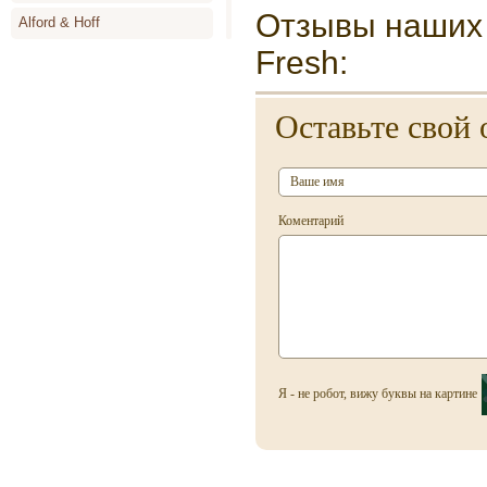
Отзывы наших 
Alford & Hoff
Fresh:
Alyson Oldoini
Alyssa Ashley
Оставьте свой 
Amouage
Angel Schlesser
Animale
Коментарий
Annayake
Anne de Cassignac
Annik Goutal
Antonia`s Flowers
Antonio Banderas
Я - не робот, вижу буквы на картине
Antonio Miro
Antonio Puig