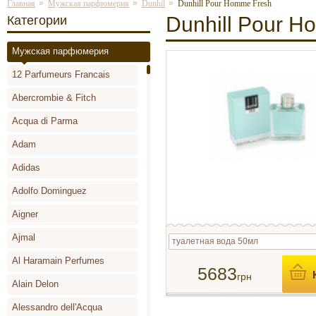
»
»
»
Главная
Мужская парфюмерия
Dunhil
Dunhill Pour Homme Fresh
Dunhill Pour H
Категории
Мужская парфюмерия
12 Parfumeurs Francais
Abercrombie & Fitch
Acqua di Parma
Adam
Adidas
Adolfo Dominguez
Aigner
Ajmal
туалетная вода 50мл
Al Haramain Perfumes
5683
грн
Alain Delon
Alessandro dell'Acqua