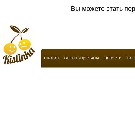
Anucci
Вы можете стать пер
Arabian Oud
Aramis
Armaf
Armand Basi
Armani
ГЛАВНАЯ
ОПЛАТА И ДОСТАВКА
НОВОСТИ
НАШ
Atelier Flou
Automobili Lamborghini
Azzaro
Baldessarini
Baldinini
Balmain
Balossa
Banana Republic