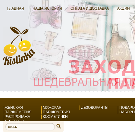
ГЛАВНАЯ
НАША ИСТОРИЯ
ОПЛАТА И ДОСТАВКА
АКЦИИ
ЖЕНСКАЯ
МУЖСКАЯ
ДЕЗОДОРАНТЫ
ПОДАР
ПАРФЮМЕРИЯ
ПАРФЮМЕРИЯ
НАБОР
РАСПРОДАЖА
КОСМЕТИЧКИ
ТЕСТЕРОВ