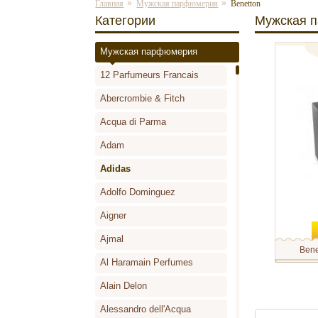
»
»
Главная
Мужская парфюмерия
Benetton
Категории
Мужская 
Мужская парфюмерия
дезодор
12 Parfumeurs Francais
Abercrombie & Fitch
Acqua di Parma
Adam
Adidas
Adolfo Dominguez
Aigner
Ajmal
Bene
Al Haramain Perfumes
Benetton 
ослепите
дарящие 
Alain Delon
Красный –
для него.
Alessandro dell'Acqua
начинает