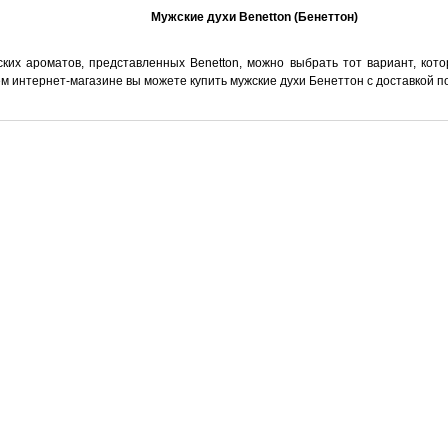
клементина,
та и листьев дикой
Мужские духи Benetton (Бенеттон)
«сердце» слышатся
 герань и цветок
 «база» состоит из
ких ароматов, представленных Benetton, можно выбрать тот вариант, кот
ндала, дубового мха,
и био-мускуса.
ем интернет-магазине вы можете купить мужские духи Бенеттон с доставкой п
ромат – женский
Sport Woman.