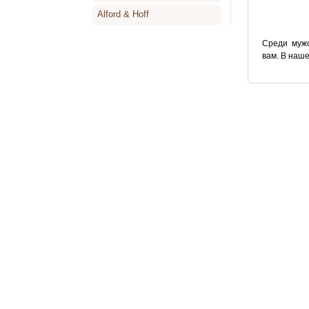
лимона, 
грейпфру
Alford & Hoff
мяты. В 
цикламен,
Alyson Oldoini
имбиря, а
Среди мужс
кедра, са
ветивера 
вам. В наш
Alyssa Ashley
Парный а
Benetton 
Amouage
Angel Schlesser
Animale
Annayake
Anne de Cassignac
Annik Goutal
Antonia`s Flowers
Antonio Banderas
Antonio Miro
Antonio Puig