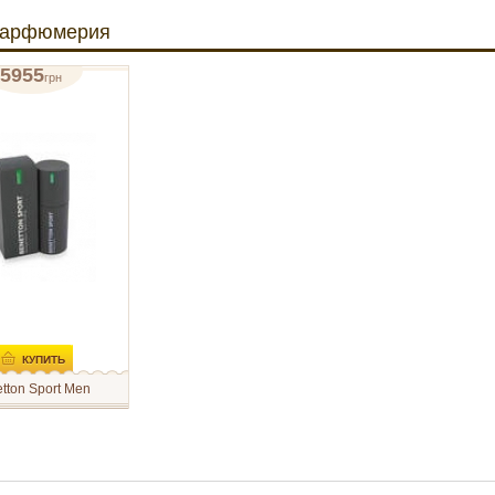
парфюмерия
5955
грн
ант-спрей 150мл
отзывов: 1
КУПИТЬ
tton Sport Men
Sport – это
льные ароматы,
энергию и бодрость.
 для нее, черный –
 Benetton Sport Man
ся нотами лайма,