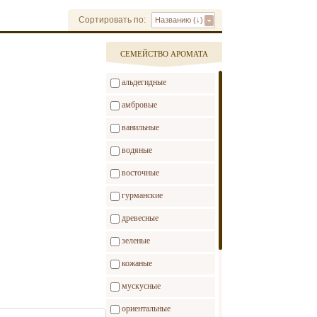
Сортировать по:
Названию (↓)
CЕМЕЙСТВО АРОМАТА
альдегидные
амбровые
ванильные
водяные
восточные
гурманские
древесные
зеленые
кожаные
мускусные
ориентальные