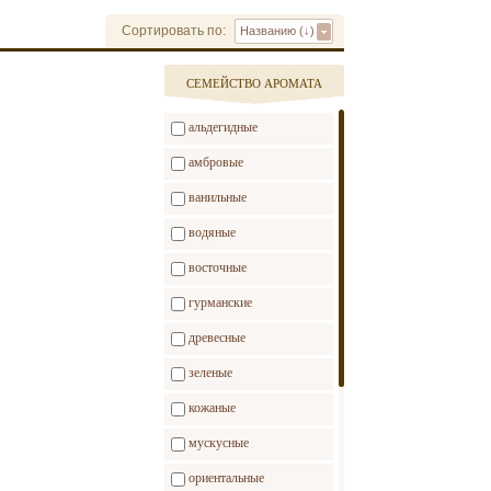
Сортировать по:
Названию (↓)
CЕМЕЙСТВО АРОМАТА
альдегидные
амбровые
ванильные
водяные
восточные
гурманские
древесные
зеленые
кожаные
мускусные
ориентальные