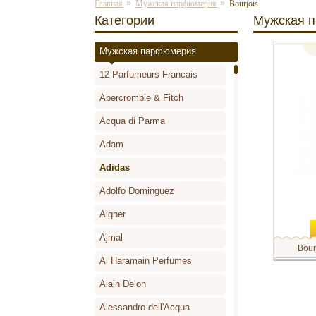
»
»
Главная
Мужская парфюмерия
Bourjois
Категории
Мужская 
Мужская парфюмерия
туалетна
12 Parfumeurs Francais
Abercrombie & Fitch
Acqua di Parma
Adam
Adidas
Adolfo Dominguez
Aigner
Ajmal
Bour
Al Haramain Perfumes
Bourjois M
Выпущенн
Masculin 
Alain Delon
классифи
мужской 
Alessandro dell'Acqua
составля