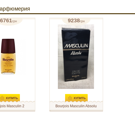
парфюмерия
6761
9238
грн
грн
я вода 112 мл
туалетная вода 100 мл
отзывов: 0
отзывов: 0
КУПИТЬ
КУПИТЬ
jois Masculin 2
Bourjois Masculin Absolu
asculin 2 -
Bourjois Masculin Absolu - это
ый в 1975 году
винтажная туалетная вода
2 от марки Bourjois
для настоящих мужчин с
цируется как
изысканным ароматом от
аромат Композицию
Bourjois
ют следующие ноты