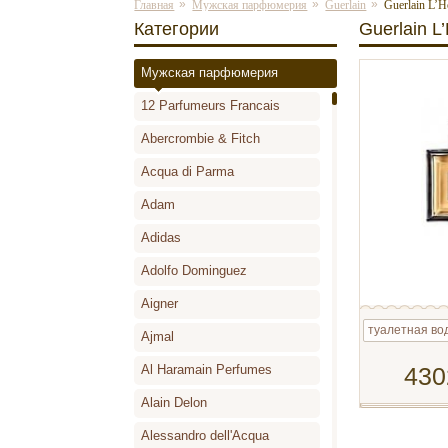
»
»
»
Главная
Мужская парфюмерия
Guerlain
Guerlain L’
Категории
Guerlain L
Мужская парфюмерия
12 Parfumeurs Francais
Abercrombie & Fitch
Acqua di Parma
Adam
Adidas
Adolfo Dominguez
Aigner
туалетная во
Ajmal
Al Haramain Perfumes
430
Alain Delon
Alessandro dell'Acqua