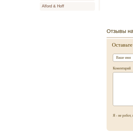
Alford & Hoff
Alyson Oldoini
Alyssa Ashley
Отзывы на
Amouage
Оставьте
Angel Schlesser
Animale
Annayake
Коментарий
Anne de Cassignac
Annik Goutal
Antonia`s Flowers
Antonio Banderas
Antonio Miro
Я - не робот
Antonio Puig