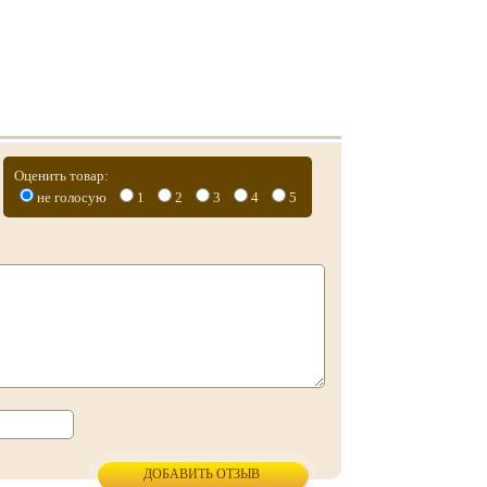
Оценить товар:
не голосую
1
2
3
4
5