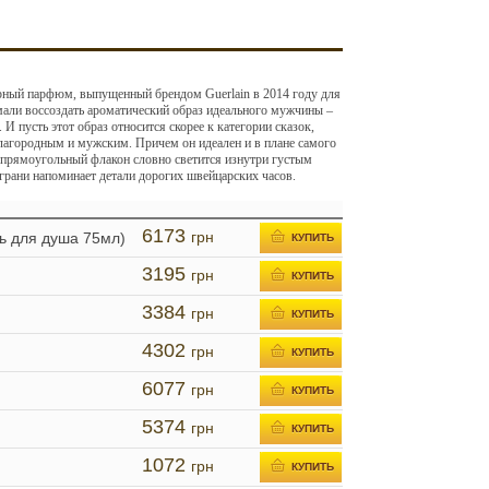
рный парфюм, выпущенный брендом Guerlain в 2014 году для
али воссоздать ароматический образ идеального мужчины –
 И пусть этот образ относится скорее к категории сказок,
лагородным и мужским. Причем он идеален и в плане самого
 прямоугольный флакон словно светится изнутри густым
грани напоминает детали дорогих швейцарских часов.
6173
грн
ль для душа 75мл)
КУПИТЬ
3195
грн
КУПИТЬ
3384
грн
КУПИТЬ
4302
грн
КУПИТЬ
6077
грн
КУПИТЬ
5374
грн
КУПИТЬ
1072
грн
КУПИТЬ