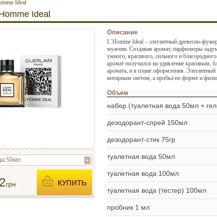
Homme Ideal
’Homme Ideal
Описание
L`Homme Ideal – элегантный древесно-фуже
мужчин. Создавая аромат, парфюмеры задум
умного, красивого, сильного и благородного.
аромат получился на удивление красивым, б
аромата, и в плане оформления. Элегантный
янтарным светом, а пробка по форме и фили
Объем
набор (туалетная вода 50мл + ге
дезодорант-спрей 150мл
дезодорант-стик 75гр
туалетная вода 50мл
да 50мл
туалетная вода 100мл
2
КУПИТЬ
грн
туалетная вода (тестер) 100мл
пробник 1 мл