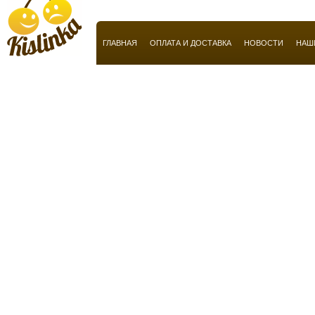
Basile
BeauFort London
ГЛАВНАЯ
ОПЛАТА И ДОСТАВКА
НОВОСТИ
НАШ
Ben Sherman
Benetton
Bentley
Beverly Hills
Bill Blass
Blend Oud
Boadicea the Victorious
Bobby Jones
Bogart
Bond No 9
Borsalino
Bottega Veneta