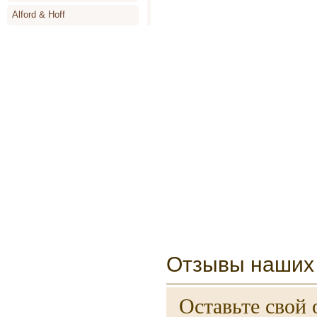
Alford & Hoff
Alyson Oldoini
Alyssa Ashley
Amouage
Angel Schlesser
Animale
Annayake
Anne de Cassignac
Annik Goutal
Antonia`s Flowers
Antonio Banderas
Отзывы наших 
Antonio Miro
Antonio Puig
Оставьте свой 