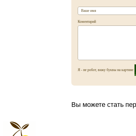
Anucci
Arabian Oud
Aramis
Коментарий
Armaf
Armand Basi
Armani
Atelier Flou
Я - не робот, вижу буквы на картине
Automobili Lamborghini
Azzaro
Baldessarini
Baldinini
Вы можете стать пер
Balmain
Balossa
Banana Republic