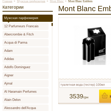
»
»
»
Главная
Мужская парфюмерия
Mont Blanc
Mont Blanc Emblem
Mont Blanc Em
Категории
Мужская парфюмерия
12 Parfumeurs Francais
Abercrombie & Fitch
Acqua di Parma
Adam
Adidas
Adolfo Dominguez
Aigner
Ajmal
туалетная вода (тестер) 100мл
Al Haramain Perfumes
3539
грн
Alain Delon
Alessandro dell'Acqua