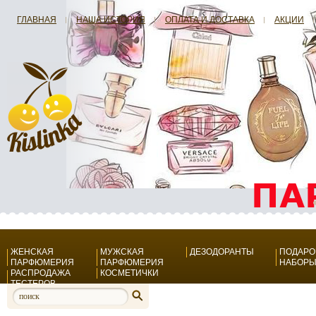
ГЛАВНАЯ
НАША ИСТОРИЯ
ОПЛАТА И ДОСТАВКА
АКЦИИ
ЖЕНСКАЯ
МУЖСКАЯ
ДЕЗОДОРАНТЫ
ПОДАР
ПАРФЮМЕРИЯ
ПАРФЮМЕРИЯ
НАБОР
РАСПРОДАЖА
КОСМЕТИЧКИ
ТЕСТЕРОВ