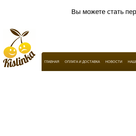
Anucci
Вы можете стать пер
Arabian Oud
Aramis
Armaf
Armand Basi
Armani
Atelier Flou
ГЛАВНАЯ
ОПЛАТА И ДОСТАВКА
НОВОСТИ
НАШ
Automobili Lamborghini
Azzaro
Baldessarini
Baldinini
Balmain
Balossa
Banana Republic