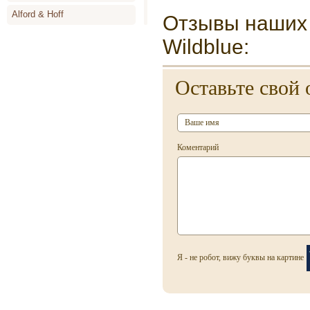
Alford & Hoff
Отзывы наших 
Alyson Oldoini
Wildblue:
Alyssa Ashley
Оставьте свой 
Amouage
Angel Schlesser
Animale
Коментарий
Annayake
Anne de Cassignac
Annik Goutal
Antonia`s Flowers
Antonio Banderas
Я - не робот, вижу буквы на картине
Antonio Miro
Antonio Puig