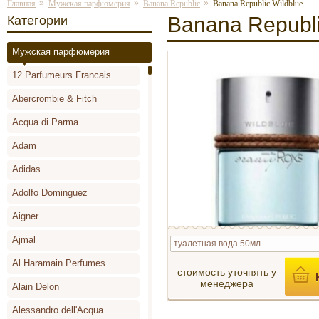
»
»
»
Главная
Мужская парфюмерия
Banana Republic
Banana Republic Wildblue
Banana Republi
Категории
Мужская парфюмерия
12 Parfumeurs Francais
Abercrombie & Fitch
Acqua di Parma
Adam
Adidas
Adolfo Dominguez
Aigner
Ajmal
туалетная вода 50мл
Al Haramain Perfumes
стоимость уточнять у
менеджера
Alain Delon
Alessandro dell'Acqua