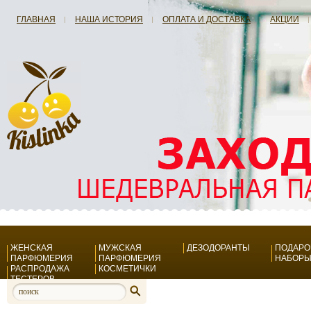
ГЛАВНАЯ
НАША ИСТОРИЯ
ОПЛАТА И ДОСТАВКА
АКЦИИ
ЖЕНСКАЯ
МУЖСКАЯ
ДЕЗОДОРАНТЫ
ПОДАР
ПАРФЮМЕРИЯ
ПАРФЮМЕРИЯ
НАБОР
РАСПРОДАЖА
КОСМЕТИЧКИ
ТЕСТЕРОВ