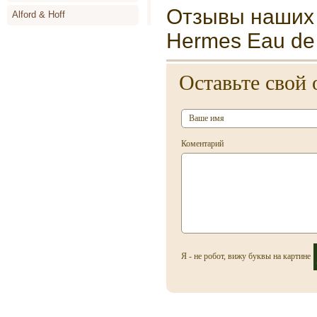
Отзывы наших 
Alford & Hoff
Hermes Eau de
Alyson Oldoini
Alyssa Ashley
Оставьте свой 
Amouage
Angel Schlesser
Animale
Коментарий
Annayake
Anne de Cassignac
Annik Goutal
Antonia`s Flowers
Antonio Banderas
Я - не робот, вижу буквы на картине
Antonio Miro
Antonio Puig