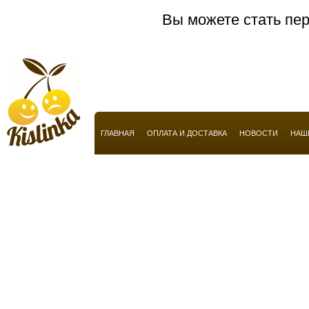
Anucci
Вы можете стать пер
Arabian Oud
Aramis
Armaf
Armand Basi
Armani
ГЛАВНАЯ
ОПЛАТА И ДОСТАВКА
НОВОСТИ
НАШ
Atelier Flou
Automobili Lamborghini
Azzaro
Baldessarini
Baldinini
Balmain
Balossa
Banana Republic