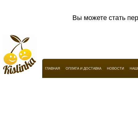
Anucci
Arabian Oud
Вы можете стать пер
Aramis
Armaf
Armand Basi
Armani
Atelier Flou
ГЛАВНАЯ
ОПЛАТА И ДОСТАВКА
НОВОСТИ
НАШ
Automobili Lamborghini
Azzaro
Baldessarini
Baldinini
Balmain
Balossa
Banana Republic