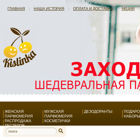
ГЛАВНАЯ
НАША ИСТОРИЯ
ОПЛАТА И ДОСТАВКА
АКЦИИ
ЖЕНСКАЯ
МУЖСКАЯ
ДЕЗОДОРАНТЫ
ПОДАР
ПАРФЮМЕРИЯ
ПАРФЮМЕРИЯ
НАБОР
РАСПРОДАЖА
КОСМЕТИЧКИ
ТЕСТЕРОВ