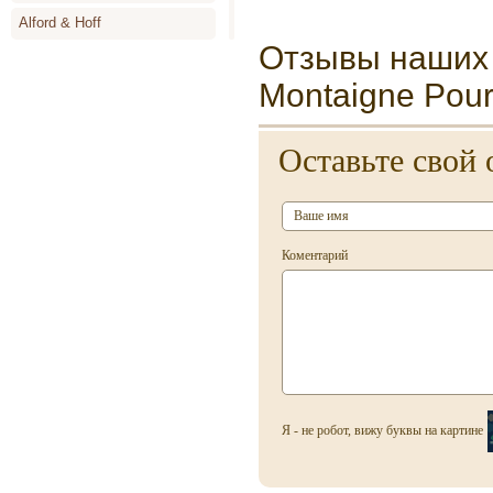
Alford & Hoff
Отзывы наших 
Alyson Oldoini
Montaigne Pou
Alyssa Ashley
Amouage
Оставьте свой 
Angel Schlesser
Animale
Annayake
Коментарий
Anne de Cassignac
Annik Goutal
Antonia`s Flowers
Antonio Banderas
Antonio Miro
Я - не робот, вижу буквы на картине
Antonio Puig