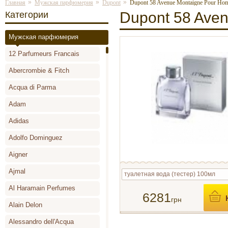
»
»
»
Главная
Мужская парфюмерия
Dupont
Dupont 58 Avenue Montaigne Pour Ho
Dupont 58 Ave
Категории
Мужская парфюмерия
12 Parfumeurs Francais
Abercrombie & Fitch
Acqua di Parma
Adam
Adidas
Adolfo Dominguez
Aigner
Ajmal
туалетная вода (тестер) 100мл
Al Haramain Perfumes
6281
грн
Alain Delon
Alessandro dell'Acqua