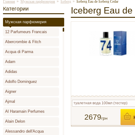
»
»
»
Главная
Мужская парфюмерия
Iceberg
Iceberg Eau de Iceberg Cedar
Iceberg Eau de
Категории
Мужская парфюмерия
12 Parfumeurs Francais
Abercrombie & Fitch
Acqua di Parma
Adam
Adidas
Adolfo Dominguez
Aigner
Ajmal
туалетная вода 100мл (тестер)
Al Haramain Perfumes
2679
грн
Alain Delon
Alessandro dell'Acqua