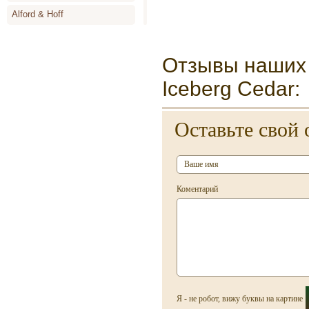
Alford & Hoff
Alyson Oldoini
Отзывы наших 
Alyssa Ashley
Amouage
Iceberg Cedar:
Angel Schlesser
Оставьте свой 
Animale
Annayake
Anne de Cassignac
Коментарий
Annik Goutal
Antonia`s Flowers
Antonio Banderas
Antonio Miro
Antonio Puig
Я - не робот, вижу буквы на картине