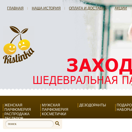
ГЛАВНАЯ
НАША ИСТОРИЯ
ОПЛАТА И ДОСТАВКА
АКЦИИ
ЖЕНСКАЯ
МУЖСКАЯ
ДЕЗОДОРАНТЫ
ПОДАР
ПАРФЮМЕРИЯ
ПАРФЮМЕРИЯ
НАБОР
РАСПРОДАЖА
КОСМЕТИЧКИ
ТЕСТЕРОВ