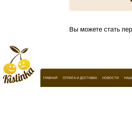
Anucci
Arabian Oud
Aramis
Вы можете стать пер
Armaf
Armand Basi
Armani
Atelier Flou
Automobili Lamborghini
ГЛАВНАЯ
ОПЛАТА И ДОСТАВКА
НОВОСТИ
НАШ
Azzaro
Baldessarini
Baldinini
Balmain
Balossa
Banana Republic