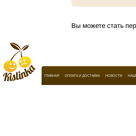
Anucci
Arabian Oud
Aramis
Вы можете стать пер
Armaf
Armand Basi
Armani
Atelier Flou
Automobili Lamborghini
ГЛАВНАЯ
ОПЛАТА И ДОСТАВКА
НОВОСТИ
НАШ
Azzaro
Baldessarini
Baldinini
Balmain
Balossa
Banana Republic