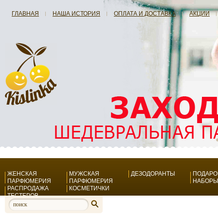
ГЛАВНАЯ
НАША ИСТОРИЯ
ОПЛАТА И ДОСТАВКА
АКЦИИ
ЖЕНСКАЯ
МУЖСКАЯ
ДЕЗОДОРАНТЫ
ПОДАР
ПАРФЮМЕРИЯ
ПАРФЮМЕРИЯ
НАБОР
РАСПРОДАЖА
КОСМЕТИЧКИ
ТЕСТЕРОВ