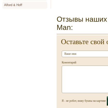
Alford & Hoff
Alyson Oldoini
Отзывы наших 
Alyssa Ashley
Man:
Amouage
Angel Schlesser
Оставьте свой 
Animale
Annayake
Anne de Cassignac
Коментарий
Annik Goutal
Antonia`s Flowers
Antonio Banderas
Antonio Miro
Antonio Puig
Я - не робот, вижу буквы на картине