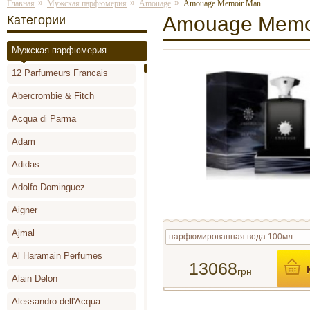
»
»
»
Главная
Мужская парфюмерия
Amouage
Amouage Memoir Man
Amouage Memo
Категории
Мужская парфюмерия
12 Parfumeurs Francais
Abercrombie & Fitch
Acqua di Parma
Adam
Adidas
Adolfo Dominguez
Aigner
Ajmal
парфюмированная вода 100мл
Al Haramain Perfumes
13068
грн
Alain Delon
Alessandro dell'Acqua