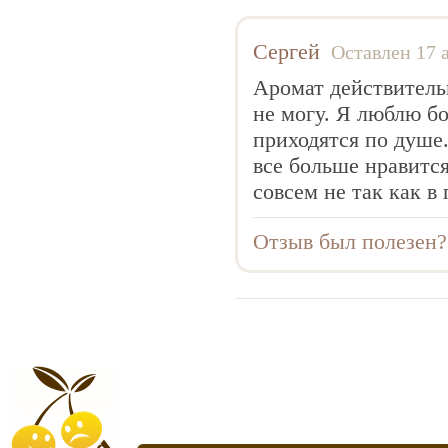
Anucci
Arabian Oud
Сергей
Оставлен 17 
Aramis
Аромат действительн
Armaf
не могу. Я люблю б
Armand Basi
приходятся по душе.
все больше нравится
Armani
совсем не так как в
Atelier Flou
Automobili Lamborghini
Отзыв был полезен
Azzaro
Baldessarini
Baldinini
Balmain
Balossa
Banana Republic