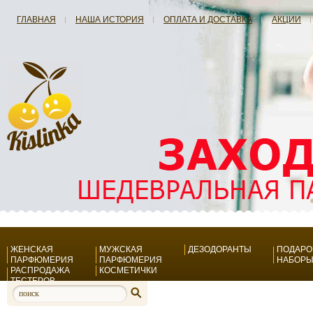
ГЛАВНАЯ
НАША ИСТОРИЯ
ОПЛАТА И ДОСТАВКА
АКЦИИ
ЖЕНСКАЯ
МУЖСКАЯ
ДЕЗОДОРАНТЫ
ПОДАР
ПАРФЮМЕРИЯ
ПАРФЮМЕРИЯ
НАБОР
РАСПРОДАЖА
КОСМЕТИЧКИ
ТЕСТЕРОВ