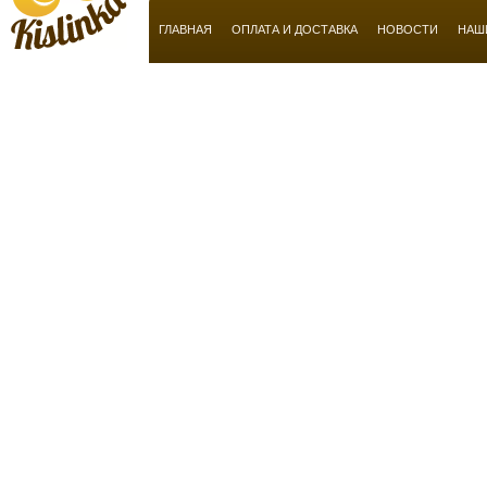
Basile
ГЛАВНАЯ
ОПЛАТА И ДОСТАВКА
НОВОСТИ
НАШ
BeauFort London
Ben Sherman
Benetton
Bentley
Beverly Hills
Bill Blass
Blend Oud
Boadicea the Victorious
Bobby Jones
Bogart
Bond No 9
Borsalino
Bottega Veneta