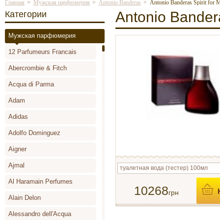
»
»
»
Главная
Мужская парфюмерия
Antonio Banderas
Antonio Banderas Spirit for 
Antonio Bandera
Категории
Мужская парфюмерия
12 Parfumeurs Francais
Abercrombie & Fitch
Acqua di Parma
Adam
Adidas
Adolfo Dominguez
Aigner
Ajmal
туалетная вода (тестер) 100мл
Al Haramain Perfumes
10268
грн
Alain Delon
Alessandro dell'Acqua