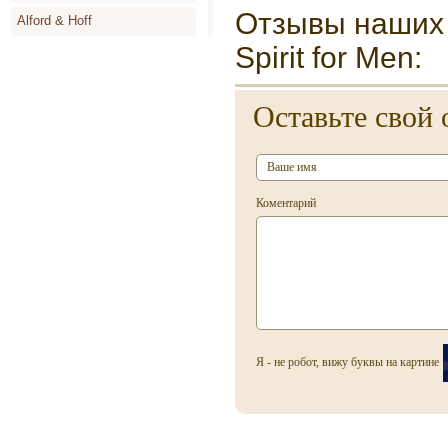
Отзывы наших 
Alford & Hoff
Spirit for Men:
Alyson Oldoini
Alyssa Ashley
Оставьте свой 
Amouage
Angel Schlesser
Animale
Коментарий
Annayake
Anne de Cassignac
Annik Goutal
Antonia`s Flowers
Antonio Banderas
Я - не робот, вижу буквы на картине
Antonio Miro
Antonio Puig