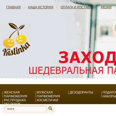
ГЛАВНАЯ
НАША ИСТОРИЯ
ОПЛАТА И ДОСТАВКА
АКЦИИ
ЖЕНСКАЯ
МУЖСКАЯ
ДЕЗОДОРАНТЫ
ПОДАР
ПАРФЮМЕРИЯ
ПАРФЮМЕРИЯ
НАБОР
РАСПРОДАЖА
КОСМЕТИЧКИ
ТЕСТЕРОВ