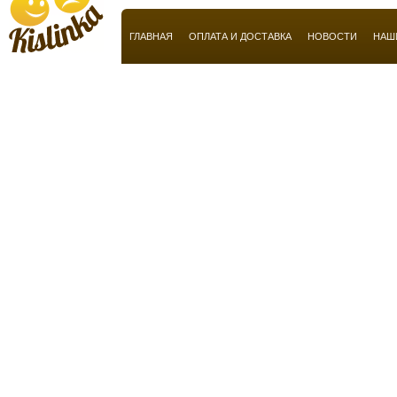
Basile
ГЛАВНАЯ
ОПЛАТА И ДОСТАВКА
НОВОСТИ
НАШ
BeauFort London
Ben Sherman
Benetton
Bentley
Beverly Hills
Bill Blass
Blend Oud
Boadicea the Victorious
Bobby Jones
Bogart
Bond No 9
Borsalino
Bottega Veneta