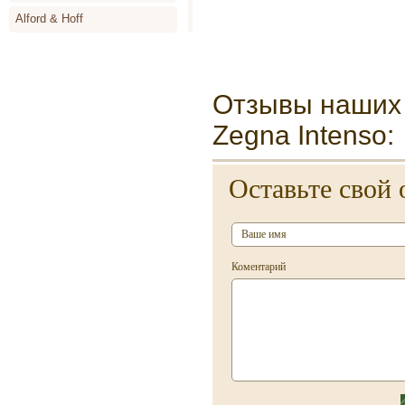
Alford & Hoff
Alyson Oldoini
Alyssa Ashley
Отзывы наших 
Amouage
Zegna Intenso:
Angel Schlesser
Animale
Оставьте свой 
Annayake
Anne de Cassignac
Annik Goutal
Коментарий
Antonia`s Flowers
Antonio Banderas
Antonio Miro
Antonio Puig