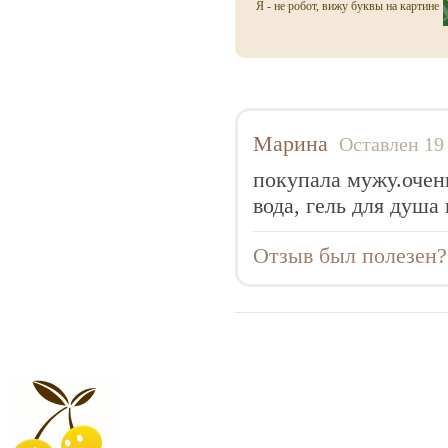
Anucci
Я - не робот, вижу буквы на картине
Arabian Oud
Aramis
Armaf
Armand Basi
Марина
Оставлен 19
Armani
покупала мужу.очень
Atelier Flou
вода, гель для душа
Automobili Lamborghini
Отзыв был полезен
Azzaro
Baldessarini
Baldinini
Balmain
Balossa
Banana Republic