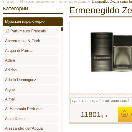
»
»
»
Главная
Мужская парфюмерия
Ermenegildo Zegna
Ermenegildo Zegna Zegna In
Ermenegildo Ze
Категории
Мужская парфюмерия
12 Parfumeurs Francais
Abercrombie & Fitch
Acqua di Parma
Adam
Adidas
Adolfo Dominguez
Aigner
Ajmal
туалетная вода (лимитированный 
Al Haramain Perfumes
11801
грн
Alain Delon
Alessandro dell'Acqua