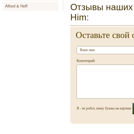
Отзывы наших п
Alford & Hoff
Him:
Alyson Oldoini
Alyssa Ashley
Оставьте свой 
Amouage
Angel Schlesser
Animale
Коментарий
Annayake
Anne de Cassignac
Annik Goutal
Antonia`s Flowers
Antonio Banderas
Я - не робот, вижу буквы на картине
Antonio Miro
Antonio Puig