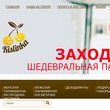
ГЛАВНАЯ
НАША ИСТОРИЯ
ОПЛАТА И ДОСТАВКА
АКЦИИ
ЖЕНСКАЯ
МУЖСКАЯ
ДЕЗОДОРАНТЫ
ПОДАР
ПАРФЮМЕРИЯ
ПАРФЮМЕРИЯ
НАБОР
РАСПРОДАЖА
КОСМЕТИЧКИ
ТЕСТЕРОВ