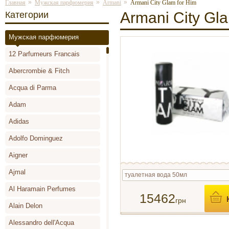
»
»
»
Главная
Мужская парфюмерия
Armani
Armani City Glam for Him
Armani City Gl
Категории
Мужская парфюмерия
12 Parfumeurs Francais
Abercrombie & Fitch
Acqua di Parma
Adam
Adidas
Adolfo Dominguez
Aigner
Ajmal
туалетная вода 50мл
Al Haramain Perfumes
15462
грн
Alain Delon
Alessandro dell'Acqua