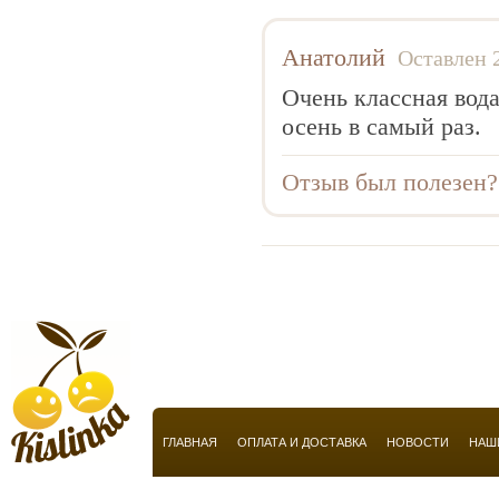
Anucci
Arabian Oud
Анатолий
Оставлен 
Aramis
Очень классная вода
Armaf
осень в самый раз.
Armand Basi
Отзыв был полезен
Armani
Atelier Flou
Automobili Lamborghini
Azzaro
Baldessarini
Baldinini
Balmain
Balossa
ГЛАВНАЯ
ОПЛАТА И ДОСТАВКА
НОВОСТИ
НАШ
Banana Republic