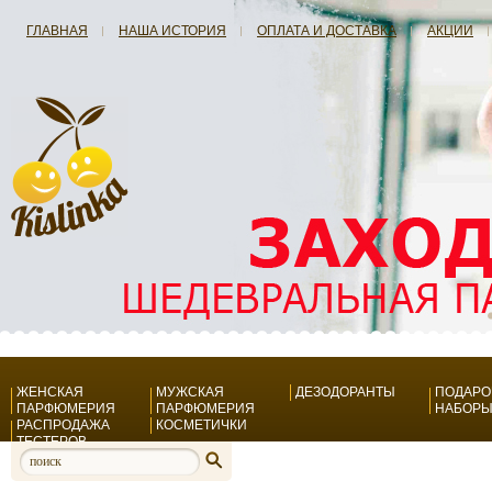
ГЛАВНАЯ
НАША ИСТОРИЯ
ОПЛАТА И ДОСТАВКА
АКЦИИ
ЖЕНСКАЯ
МУЖСКАЯ
ДЕЗОДОРАНТЫ
ПОДАР
ПАРФЮМЕРИЯ
ПАРФЮМЕРИЯ
НАБОР
РАСПРОДАЖА
КОСМЕТИЧКИ
ТЕСТЕРОВ