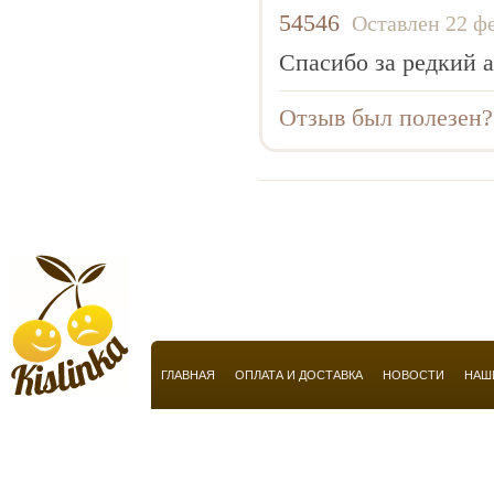
Anucci
54546
Оставлен 22 ф
Arabian Oud
Спасибо за редкий 
Aramis
Armaf
Отзыв был полезен
Armand Basi
Armani
Atelier Flou
Automobili Lamborghini
Azzaro
Baldessarini
Baldinini
ГЛАВНАЯ
ОПЛАТА И ДОСТАВКА
НОВОСТИ
НАШ
Balmain
Balossa
Banana Republic