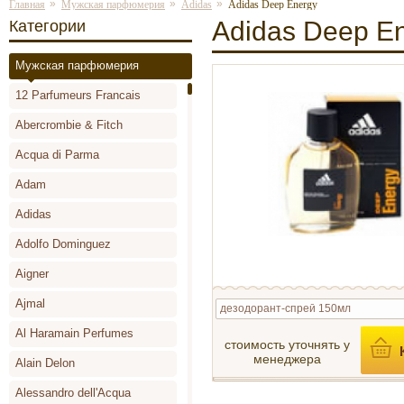
»
»
»
Главная
Мужская парфюмерия
Adidas
Adidas Deep Energy
Adidas Deep E
Категории
Мужская парфюмерия
12 Parfumeurs Francais
Abercrombie & Fitch
Acqua di Parma
Adam
Adidas
Adolfo Dominguez
Aigner
Ajmal
дезодорант-спрей 150мл
Al Haramain Perfumes
стоимость уточнять у
менеджера
Alain Delon
Alessandro dell'Acqua