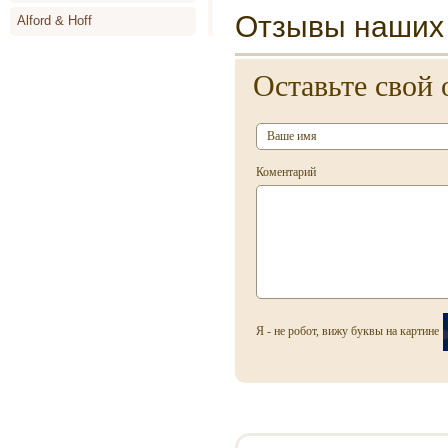
Отзывы наших 
Alford & Hoff
Alyson Oldoini
Оставьте свой 
Alyssa Ashley
Amouage
Angel Schlesser
Коментарий
Animale
Annayake
Anne de Cassignac
Annik Goutal
Antonia`s Flowers
Я - не робот, вижу буквы на картине
Antonio Banderas
Antonio Miro
Antonio Puig