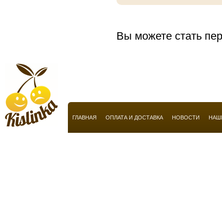
Anucci
Arabian Oud
Вы можете стать пер
Aramis
Armaf
Armand Basi
Armani
Atelier Flou
Automobili Lamborghini
ГЛАВНАЯ
ОПЛАТА И ДОСТАВКА
НОВОСТИ
НАШ
Azzaro
Baldessarini
Baldinini
Balmain
Balossa
Banana Republic