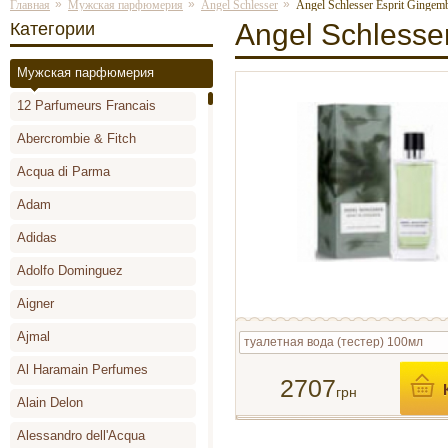
»
»
»
Главная
Мужская парфюмерия
Angel Schlesser
Angel Schlesser Esprit Gingem
Angel Schlesse
Категории
Мужская парфюмерия
12 Parfumeurs Francais
Abercrombie & Fitch
Acqua di Parma
Adam
Adidas
Adolfo Dominguez
Aigner
Ajmal
туалетная вода (тестер) 100мл
Al Haramain Perfumes
2707
грн
Alain Delon
Alessandro dell'Acqua