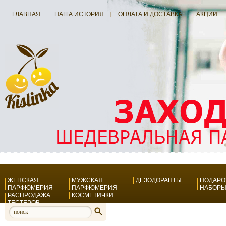
ГЛАВНАЯ
НАША ИСТОРИЯ
ОПЛАТА И ДОСТАВКА
АКЦИИ
ЖЕНСКАЯ
МУЖСКАЯ
ДЕЗОДОРАНТЫ
ПОДАР
ПАРФЮМЕРИЯ
ПАРФЮМЕРИЯ
НАБОР
РАСПРОДАЖА
КОСМЕТИЧКИ
ТЕСТЕРОВ