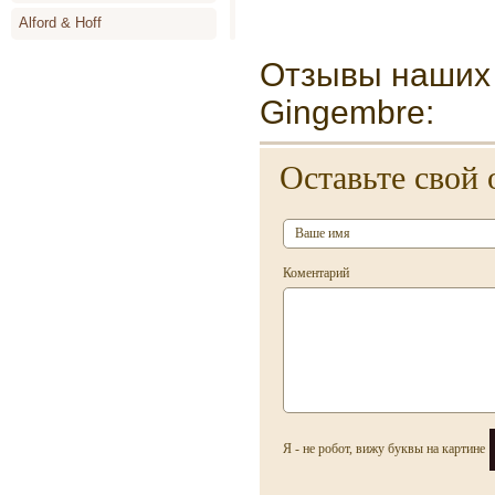
Alford & Hoff
Alyson Oldoini
Отзывы наших п
Alyssa Ashley
Gingembre:
Amouage
Оставьте свой 
Angel Schlesser
Animale
Annayake
Коментарий
Anne de Cassignac
Annik Goutal
Antonia`s Flowers
Antonio Banderas
Antonio Miro
Я - не робот, вижу буквы на картине
Antonio Puig