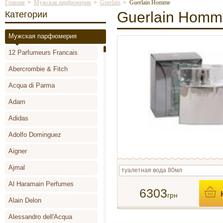
»
»
»
Главная
Мужская парфюмерия
Guerlain
Guerlain Homme
Guerlain Homm
Категории
Мужская парфюмерия
12 Parfumeurs Francais
Abercrombie & Fitch
Acqua di Parma
Adam
Adidas
Adolfo Dominguez
Aigner
Ajmal
туалетная вода 80мл
Al Haramain Perfumes
6303
грн
Alain Delon
Alessandro dell'Acqua