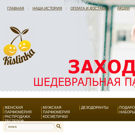
ГЛАВНАЯ
НАША ИСТОРИЯ
ОПЛАТА И ДОСТАВКА
АКЦИИ
ЖЕНСКАЯ
МУЖСКАЯ
ДЕЗОДОРАНТЫ
ПОДАР
ПАРФЮМЕРИЯ
ПАРФЮМЕРИЯ
НАБОР
РАСПРОДАЖА
КОСМЕТИЧКИ
ТЕСТЕРОВ