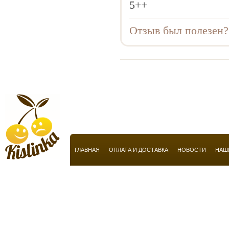
5++
Basile
BeauFort London
Отзыв был полезен
Ben Sherman
Benetton
Bentley
Beverly Hills
Bill Blass
Blend Oud
Boadicea the Victorious
ГЛАВНАЯ
ОПЛАТА И ДОСТАВКА
НОВОСТИ
НАШ
Bobby Jones
Bogart
Bond No 9
Borsalino
Bottega Veneta