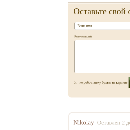
Anucci
Оставьте свой 
Arabian Oud
Aramis
Armaf
Коментарий
Armand Basi
Armani
Atelier Flou
Automobili Lamborghini
Azzaro
Я - не робот, вижу буквы на картине
Baldessarini
Baldinini
Balmain
Balossa
Nikolay
Оставлен 2 д
Banana Republic