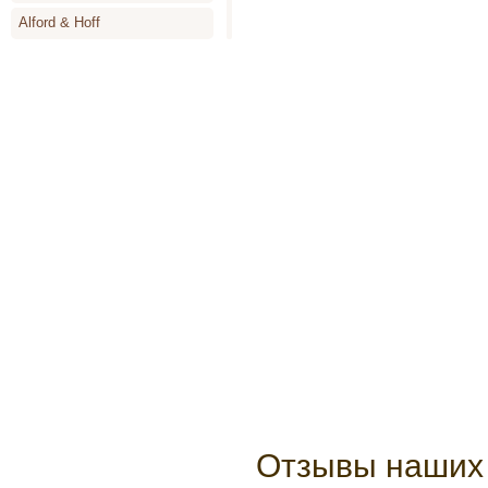
Alford & Hoff
Alyson Oldoini
Alyssa Ashley
Amouage
Angel Schlesser
Animale
Annayake
Anne de Cassignac
Annik Goutal
Antonia`s Flowers
Antonio Banderas
Antonio Miro
Antonio Puig
Отзывы наших 