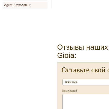
Agent Provocateur
Agonist
Agua de Agatha Ruiz de la
Prada
Aigner
Air-Val International
Отзывы наших 
Aj Arabia
Gioia:
Ajmal
Alaia Paris
Оставьте свой 
Alain Delon
Alberta Ferretti
Alessandro Dell` Acqua
Коментарий
Alexander McQueen
Alfred Sung