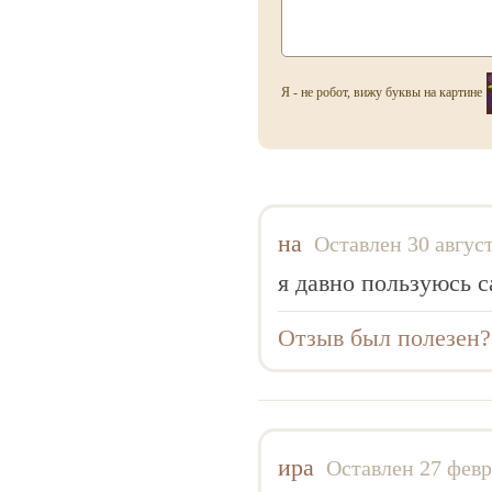
Alice & Peter
Alla Pugacheva
Я - не робот, вижу буквы на картине
Alviero Martini
Amouage
Anatole Lebreton
Andrea Maack
на
Andy Warhol
Оставлен 30 авгус
Angel Schlesser
я давно пользуюсь 
Animale
Отзыв был полезен
Anna Sui
Annayake
Anne de Cassignac
Annick Goutal
ира
Оставлен 27 февр