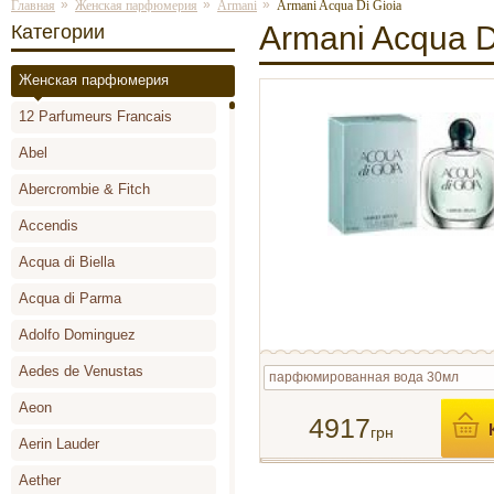
»
»
»
Главная
Женская парфюмерия
Armani
Armani Acqua Di Gioia
Armani Acqua D
Категории
Женская парфюмерия
12 Parfumeurs Francais
Abel
Abercrombie & Fitch
Accendis
Acqua di Biella
Acqua di Parma
Adolfo Dominguez
Aedes de Venustas
парфюмированная вода 30мл
Aeon
4917
грн
Aerin Lauder
Aether