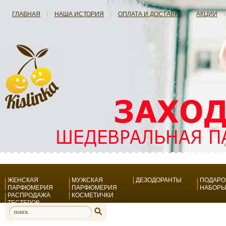
ГЛАВНАЯ
НАША ИСТОРИЯ
ОПЛАТА И ДОСТАВКА
АКЦИИ
ЖЕНСКАЯ
МУЖСКАЯ
ДЕЗОДОРАНТЫ
ПОДАР
ПАРФЮМЕРИЯ
ПАРФЮМЕРИЯ
НАБОР
РАСПРОДАЖА
КОСМЕТИЧКИ
ТЕСТЕРОВ