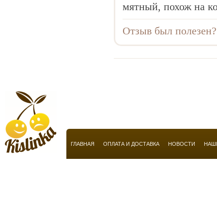
Antonia`s Flowers
мятный, похож на к
Antonio Banderas
Отзыв был полезен
Aquolina
Aramis
Ariana Grande
Armaf
Armand Basi
Armani
Arte Olfatto
Arte Profumi
ГЛАВНАЯ
ОПЛАТА И ДОСТАВКА
НОВОСТИ
НАШ
ArtMif
Asgharali
Astier de Villatte
Atelier Cologne