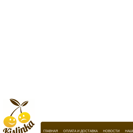
Chopard
Christian Audigier
Christian Breton
Christian Dior
Christian Lacroix
Christian Louboutin
Christina Aguilera
Cindy Crawford
Cire Trudon
Clarins
Claude Montana
Claudio La Viola
Clinique
ГЛАВНАЯ
ОПЛАТА И ДОСТАВКА
НОВОСТИ
НАШ
Clive Christian