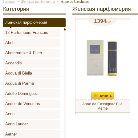
»
»
Главная
Женская парфюмерия
Anne de Cassignac
Категории
Женская парфюмерия
1394
грн
Женская парфюмерия
туалетная вода 25мл
12 Parfumeurs Francais
отзывов: 0
Abel
Abercrombie & Fitch
Accendis
Acqua di Biella
Acqua di Parma
Adolfo Dominguez
КУПИТЬ
Aedes de Venustas
Anne de Cassignac Elle
Meme
Aeon
Anne de Cassignac Elle Meme -
оригинальный, страстный
аромат для женщин,
Aerin Lauder
принадлежащий к группе
древесные. Необычная
Aether
композиция - гармоничное