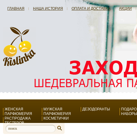
ГЛАВНАЯ
НАША ИСТОРИЯ
ОПЛАТА И ДОСТАВКА
АКЦИИ
ЖЕНСКАЯ
МУЖСКАЯ
ДЕЗОДОРАНТЫ
ПОДАР
ПАРФЮМЕРИЯ
ПАРФЮМЕРИЯ
НАБОР
РАСПРОДАЖА
КОСМЕТИЧКИ
ТЕСТЕРОВ