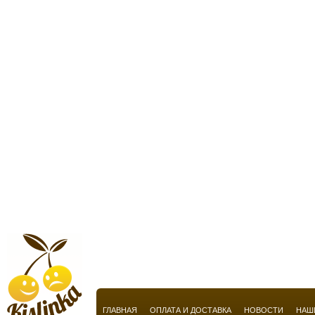
Chopard
Christian Audigier
Christian Breton
Christian Dior
Christian Lacroix
Christian Louboutin
Christina Aguilera
Cindy Crawford
Cire Trudon
Clarins
Claude Montana
Claudio La Viola
Clinique
ГЛАВНАЯ
ОПЛАТА И ДОСТАВКА
НОВОСТИ
НАШ
Clive Christian