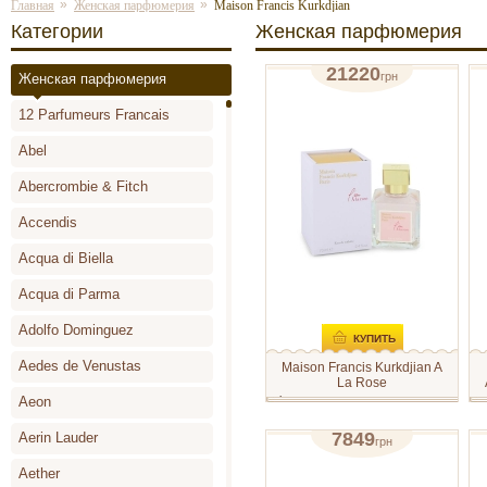
»
»
Главная
Женская парфюмерия
Maison Francis Kurkdjian
Категории
Женская парфюмерия
21220
грн
Женская парфюмерия
парфюмированная вода 70 мл
п
12 Parfumeurs Francais
отзывов: 1
Abel
Abercrombie & Fitch
Accendis
Acqua di Biella
Acqua di Parma
Adolfo Dominguez
КУПИТЬ
Aedes de Venustas
Maison Francis Kurkdjian A
La Rose
Aeon
À La Rose строится вокруг нот
К
дамасской розы и абсолюта
а
турецкой розы в
К
7849
Aerin Lauder
грн
сопровождении бархатистой
н
парфюмированная вода (тестер)
м
фиалки. Верхние ноты
г
Aether
представлены освежающим
к