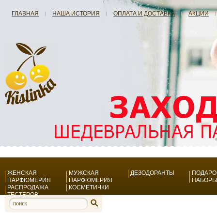
ГЛАВНАЯ
НАША ИСТОРИЯ
ОПЛАТА И ДОСТАВКА
АКЦИИ
ЖЕНСКАЯ
МУЖСКАЯ
ДЕЗОДОРАНТЫ
ПОДАР
ПАРФЮМЕРИЯ
ПАРФЮМЕРИЯ
НАБОР
РАСПРОДАЖА
КОСМЕТИЧКИ
ТЕСТЕРОВ