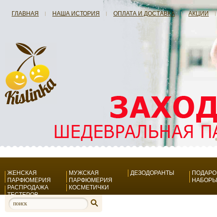
ГЛАВНАЯ
НАША ИСТОРИЯ
ОПЛАТА И ДОСТАВКА
АКЦИИ
ЖЕНСКАЯ
МУЖСКАЯ
ДЕЗОДОРАНТЫ
ПОДАР
ПАРФЮМЕРИЯ
ПАРФЮМЕРИЯ
НАБОР
РАСПРОДАЖА
КОСМЕТИЧКИ
ТЕСТЕРОВ