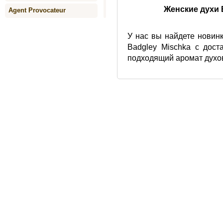
Женские духи 
Agent Provocateur
Agonist
У нас вы найдете новинк
Agua de Agatha Ruiz de la
Badgley Mischka с дост
Prada
подходящий аромат духо
Aigner
Air-Val International
Aj Arabia
Ajmal
Alaia Paris
Alain Delon
Alberta Ferretti
Alessandro Dell` Acqua
Alexander McQueen
Alfred Sung