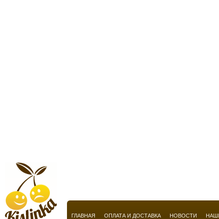
Chopard
Christian Audigier
Christian Breton
Christian Dior
Christian Lacroix
Christian Louboutin
Christina Aguilera
Cindy Crawford
Cire Trudon
Clarins
Claude Montana
Claudio La Viola
Clinique
ГЛАВНАЯ
ОПЛАТА И ДОСТАВКА
НОВОСТИ
НАШ
Clive Christian