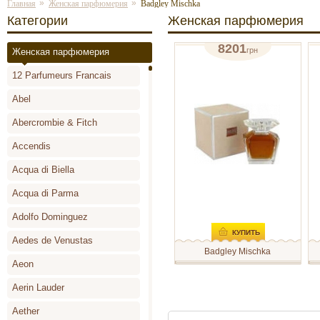
»
»
Главная
Женская парфюмерия
Badgley Mischka
Категории
Женская парфюмерия
8201
грн
Женская парфюмерия
парфюмированная вода (тестер) 
п
12 Parfumeurs Francais
отзывов: 1
Abel
Abercrombie & Fitch
Accendis
Acqua di Biella
Acqua di Parma
Adolfo Dominguez
КУПИТЬ
Aedes de Venustas
Badgley Mischka
Aeon
Женская новинка на
С
парфюмерном рынке - редкий
B
цветочный аромат,
в
Aerin Lauder
вдохновленный эпохой
ж
голливудского очарования 40-
з
Aether
ых годов.
C