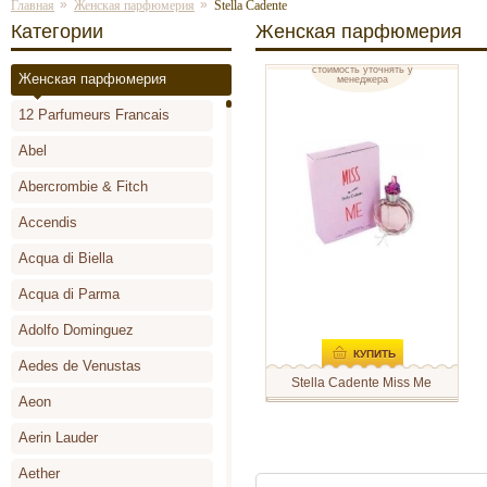
»
»
Главная
Женская парфюмерия
Stella Cadente
Категории
Женская парфюмерия
стоимость уточнять у
Женская парфюмерия
менеджера
Stella Cadente Miss Me
12 Parfumeurs Francais
отзывов: 0
Abel
Abercrombie & Fitch
Accendis
Acqua di Biella
Acqua di Parma
Adolfo Dominguez
КУПИТЬ
Aedes de Venustas
Stella Cadente Miss Me
Aeon
Чувственный и мягкий
парфюм, который дарит
воздушный аромат букета
Aerin Lauder
свежих цветов, как будто
специально предназначен для
Aether
красивых и уверенных