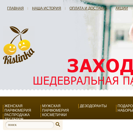
ГЛАВНАЯ
НАША ИСТОРИЯ
ОПЛАТА И ДОСТАВКА
АКЦИИ
ЖЕНСКАЯ
МУЖСКАЯ
ДЕЗОДОРАНТЫ
ПОДАР
ПАРФЮМЕРИЯ
ПАРФЮМЕРИЯ
НАБОР
РАСПРОДАЖА
КОСМЕТИЧКИ
ТЕСТЕРОВ