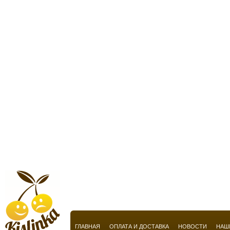
Chopard
Christian Audigier
Christian Breton
Christian Dior
Christian Lacroix
Christian Louboutin
Christina Aguilera
Cindy Crawford
Cire Trudon
Clarins
Claude Montana
Claudio La Viola
Clinique
ГЛАВНАЯ
ОПЛАТА И ДОСТАВКА
НОВОСТИ
НАШ
Clive Christian