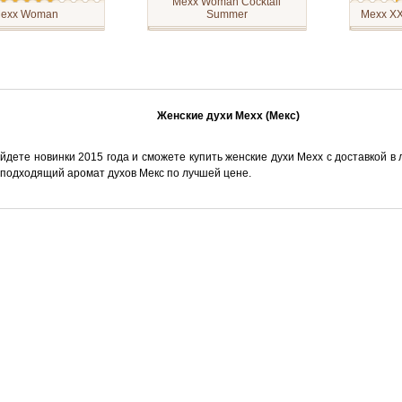
Mexx Woman Cocktail
exx Woman
Summer
Mexx XX
ат пахнет всем, что
Выпущенный в 2017 году
Цветочно
знь такой
Woman Cocktail Summer от
Mexx Ver
ой.
марки Mexx
в 2009, 
о: восточные,
классифицируется как
нежной и
е.
женский аромат и
– это озо
 ноты: бергамота,
принадлежит семействам
мир скво
смородины, жасмина,
Фруктовые и Цветочные.
Сегодня 
 розы, сандалового
миловидн
Женские духи Mexx (Мекс)
едра и амбры.
призван 
утонченн
женствен
йдете новинки 2015 года и сможете купить женские духи Mexx с доставкой в 
веселая 
симпатич
подходящий аромат духов Мекс по лучшей цене.
эмоциона
сегодняш
это легк
нежных ц
фруктов 
пряносте
легкий р
нежно-ро
очароват
волшебны
ноты: ке
дерево, 
абрикос, 
лепестки
приправл
Начальны
красная 