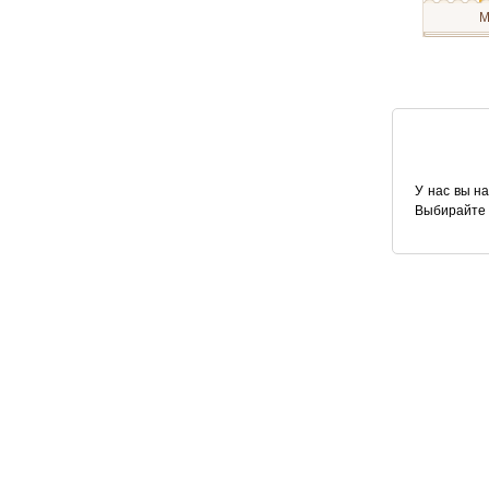
Antonia`s Flowers
M
Antonio Banderas
Этот аром
делает жи
прекрасн
Aquolina
Семейств
цветочны
Aramis
Содержит
лимона, 
ландыша,
Ariana Grande
дерева, к
Armaf
У нас вы на
Выбирайте 
Armand Basi
Armani
Arte Olfatto
Arte Profumi
ArtMif
Asgharali
Astier de Villatte
Atelier Cologne