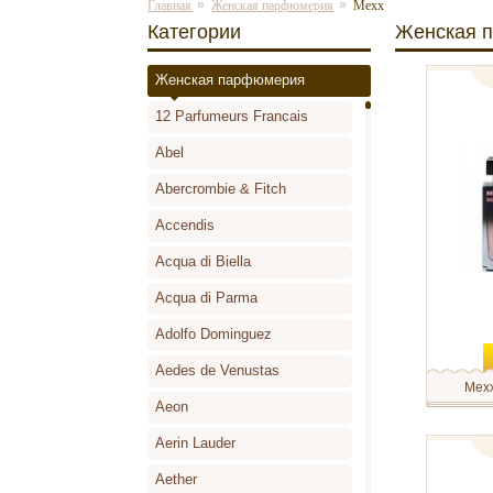
»
»
Главная
Женская парфюмерия
Mexx
Категории
Женская 
Женская парфюмерия
туалетн
12 Parfumeurs Francais
Abel
Abercrombie & Fitch
Accendis
Acqua di Biella
Acqua di Parma
Adolfo Dominguez
Aedes de Venustas
Mex
Aeon
Mexx Blac
классика 
переменч
Aerin Lauder
беспроиг
туалетн
который 
Aether
ситуация