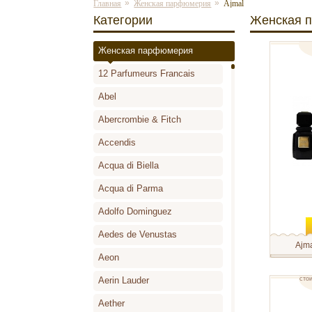
»
»
Главная
Женская парфюмерия
Ajmal
Категории
Женская 
Женская парфюмерия
парфюми
12 Parfumeurs Francais
Abel
Abercrombie & Fitch
Accendis
Acqua di Biella
Acqua di Parma
Adolfo Dominguez
Aedes de Venustas
Ajm
Aeon
Парфюмер
презентов
нишевую 
Aerin Lauder
сто
роскошны
концент
ароматов
Aether
отобрали