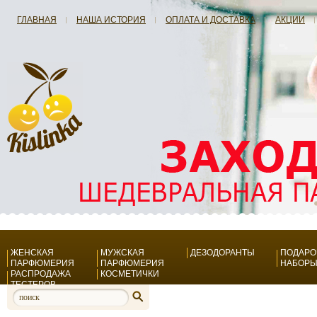
ГЛАВНАЯ
НАША ИСТОРИЯ
ОПЛАТА И ДОСТАВКА
АКЦИИ
ЖЕНСКАЯ
МУЖСКАЯ
ДЕЗОДОРАНТЫ
ПОДАР
ПАРФЮМЕРИЯ
ПАРФЮМЕРИЯ
НАБОР
РАСПРОДАЖА
КОСМЕТИЧКИ
ТЕСТЕРОВ