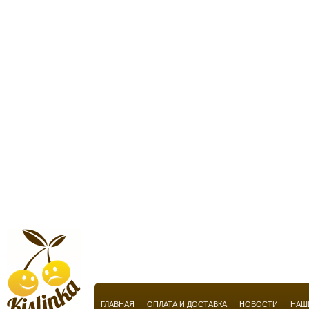
Chopard
Christian Audigier
Christian Breton
Christian Dior
Christian Lacroix
Christian Louboutin
Christina Aguilera
Cindy Crawford
Cire Trudon
Clarins
Claude Montana
Claudio La Viola
Clinique
ГЛАВНАЯ
ОПЛАТА И ДОСТАВКА
НОВОСТИ
НАШ
Clive Christian