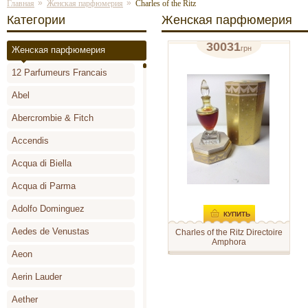
»
»
Главная
Женская парфюмерия
Charles of the Ritz
Категории
Женская парфюмерия
30031
грн
Женская парфюмерия
духи (винтаж) 11мл
12 Parfumeurs Francais
отзывов: 0
Abel
Abercrombie & Fitch
Accendis
Acqua di Biella
Acqua di Parma
Adolfo Dominguez
КУПИТЬ
Aedes de Venustas
Charles of the Ritz Directoire
Amphora
Aeon
Цветочный аромат от Charles
of the Ritz – это очень
чувственный, женственный
Aerin Lauder
парфюм, характеризуется
своей аристократической
Aether
элегантностью. Запах